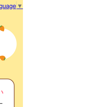
nguage
▼
い
ー