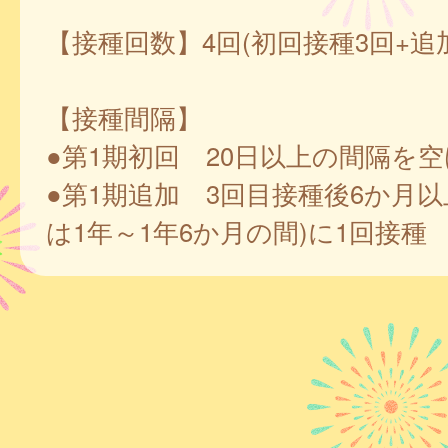
【接種回数】4回(初回接種3回+追
【接種間隔】
●第1期初回 20日以上の間隔を空
●第1期追加 3回目接種後6か月以
は1年～1年6か月の間)に1回接種