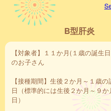
Se
B型肝炎
【対象者】１１か月(１歳の誕生日
のお子さん
【接種期間】生後２か月～１歳の
日（標準的には生後２か月～９か
日）