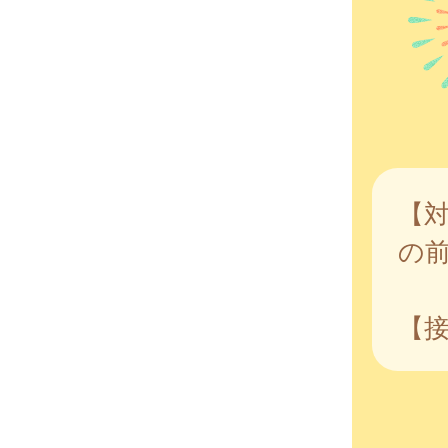
【対
の前
【接