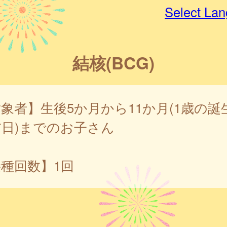
Select La
結核(BCG)
象者】生後5か月から11か月(1歳の誕
日)までのお子さん
種回数】1回