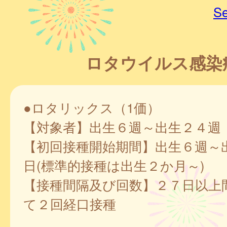
Se
ロタウイルス感染
●ロタリックス（1価）
【対象者】出生６週～出生２４週
【初回接種開始期間】出生６週～
日(標準的接種は出生２か月～)
【接種間隔及び回数】２７日以上
て２回経口接種