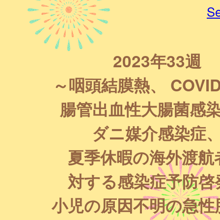
Se
2023年33週
～咽頭結膜熱、 COVID
腸管出血性大腸菌感
ダニ媒介感染症
夏季休暇の海外渡航
対する感染症予防啓
小児の原因不明の急性