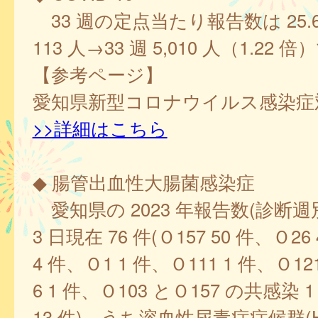
33 週の定点当たり報告数は 25.69、
113 人→33 週 5,010 人（1.22 
【参考ページ】
愛知県新型コロナウイルス感染症
>>詳細はこちら
◆ 腸管出血性大腸菌感染症
愛知県の 2023 年報告数(診断週別
3 日現在 76 件(Ｏ157 50 件、Ｏ26
4 件、Ｏ1 1 件、Ｏ111 1 件、Ｏ12
6 1 件、Ｏ103 とＯ157 の共感染
13 件)、うち溶血性尿毒症症候群(