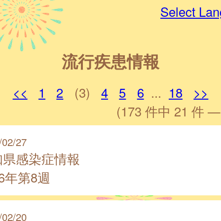
Select La
流行疾患情報
<<
1
2
(3)
4
5
6
...
18
>>
(173 件中 21 件 —
/02/27
知県感染症情報
26年第8週
/02/20