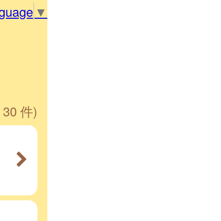
nguage
▼
 30 件)