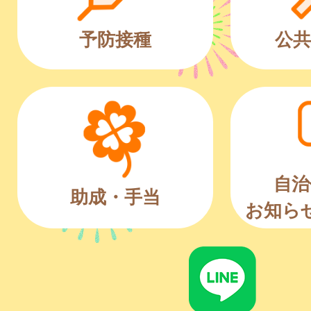
予防接種
公共
自治
助成・手当
お知ら