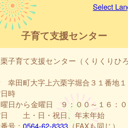
Select La
子育て支援センター
六栗子育て支援センター（くりくりひ
）
所 幸田町大字上六栗字堀合３１番地１
館日時
曜日から金曜日 ９：００～１６：０
館日 土・日・祝日、年末年始
話番号：
0564-62-8333
（FAXも同じ）