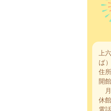
上
ば
住
開
月
休
電