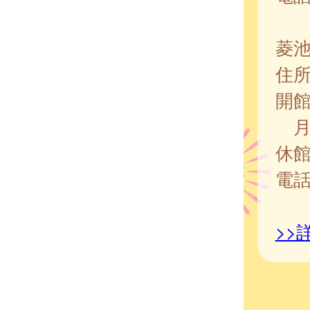
菱
住
開
月
休
電
>>