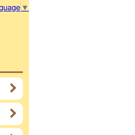
nguage
▼