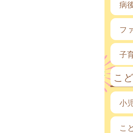
病
フ
子
こ
小
こ