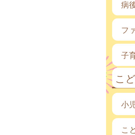
病
フ
子
こ
小
こ