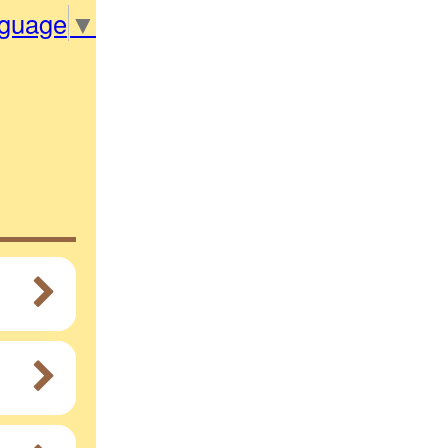
nguage
▼