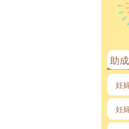
助成
妊
妊