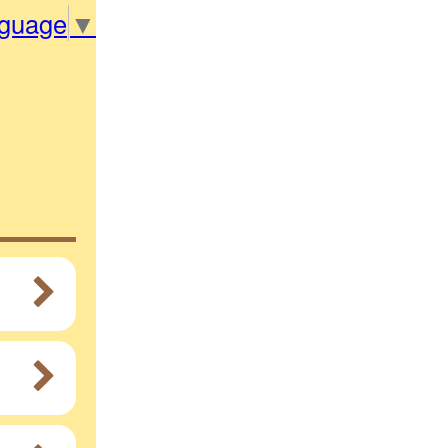
nguage
▼