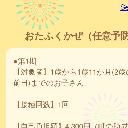
Se
おたふくかぜ（任意予
●第1期
【対象者】1歳から1歳11か月(2
前日)までのお子さん
【接種回数】1回
【自己負担額】4,300円（町の助