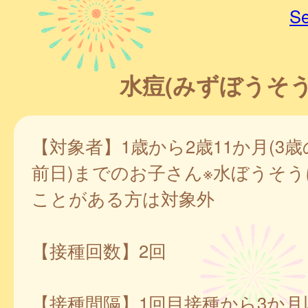
Se
水痘(みずぼうそう
【対象者】1歳から2歳11か月(3
前日)までのお子さん※水ぼうそ
ことがある方は対象外
【接種回数】2回
【接種間隔】1回目接種から3か月