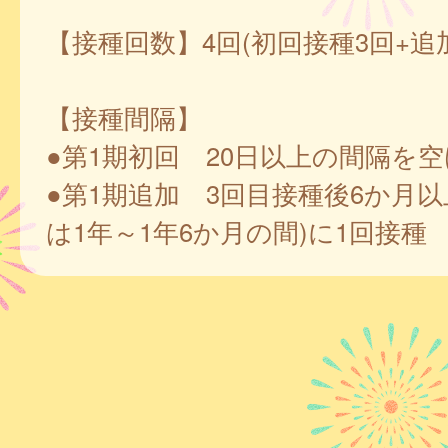
【接種回数】4回(初回接種3回+追
【接種間隔】
●第1期初回 20日以上の間隔を空
●第1期追加 3回目接種後6か月以
は1年～1年6か月の間)に1回接種