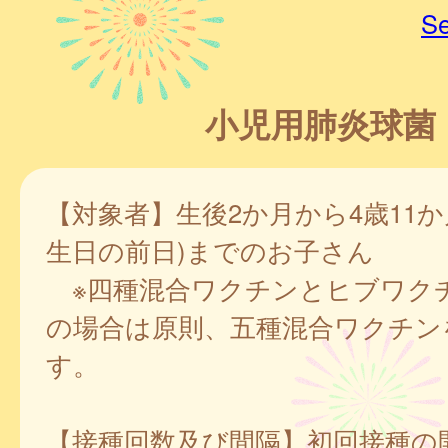
Se
小児用肺炎球菌
【対象者】生後2か月から4歳11か
生日の前日)までのお子さん
※四種混合ワクチンとヒブワク
の場合は原則、五種混合ワクチン
す。
【接種回数及び間隔】初回接種の