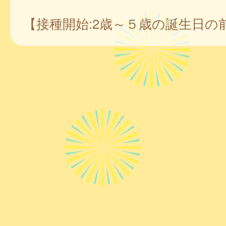
【接種開始:2歳～５歳の誕生日の