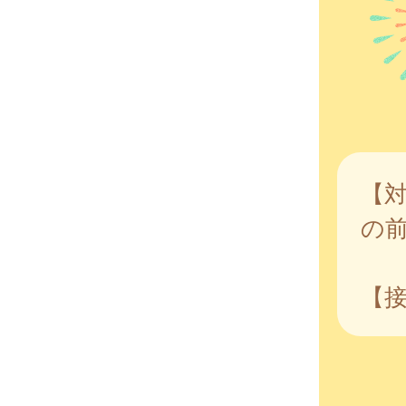
【対
の前
【接