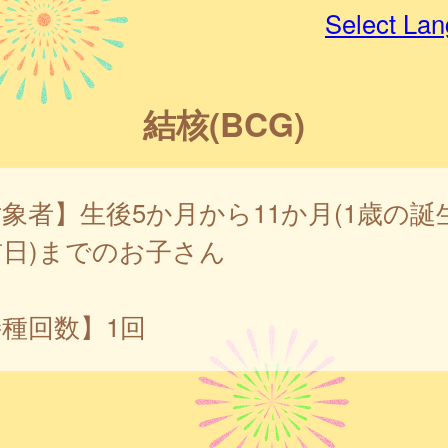
Select La
結核(BCG)
象者】生後5か月から11か月(1歳の誕
日)までのお子さん
種回数】1回