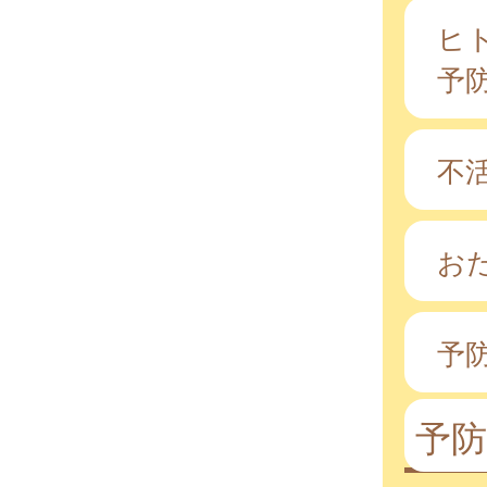
ヒ
予
不
お
予
予防