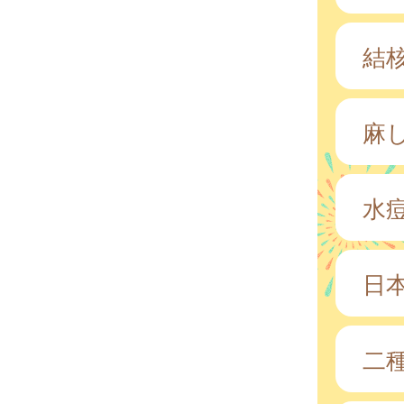
結核
麻
水
日
二種