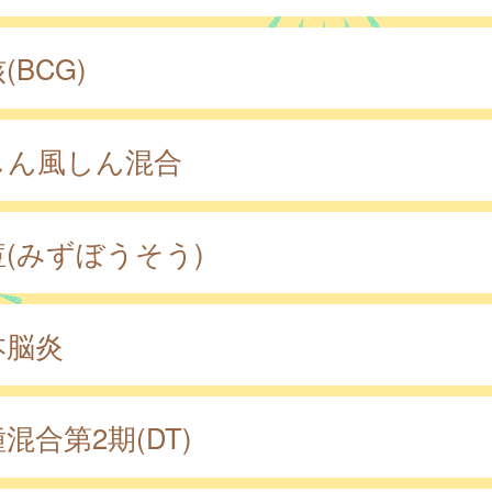
(BCG)
しん風しん混合
痘(みずぼうそう)
本脳炎
混合第2期(DT)