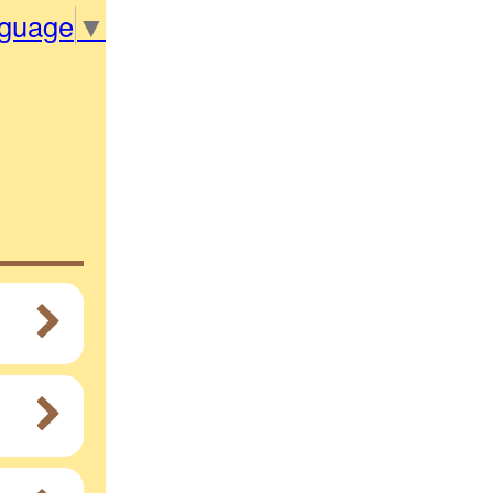
nguage
▼