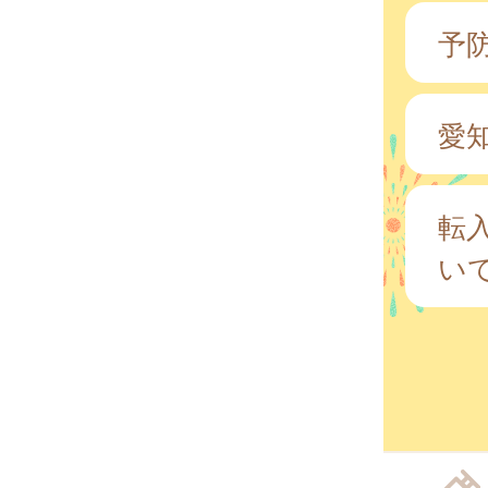
予
愛
転
い