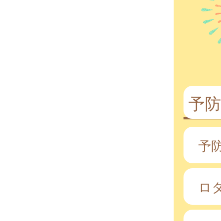
予防
予
ロ