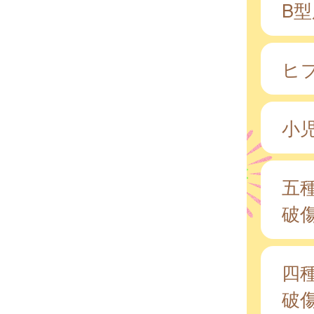
B
ヒ
小
五
破
四
破