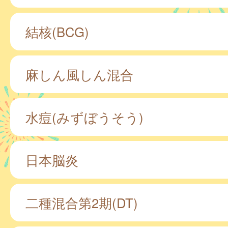
結核(BCG)
麻しん風しん混合
水痘(みずぼうそう)
日本脳炎
二種混合第2期(DT)