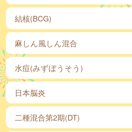
結核(BCG)
麻しん風しん混合
水痘(みずぼうそう)
日本脳炎
二種混合第2期(DT)