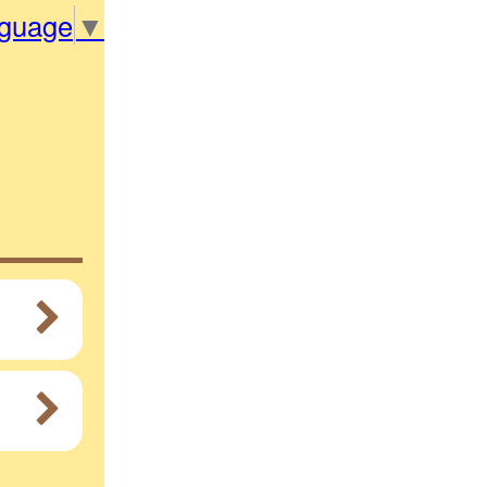
nguage
▼