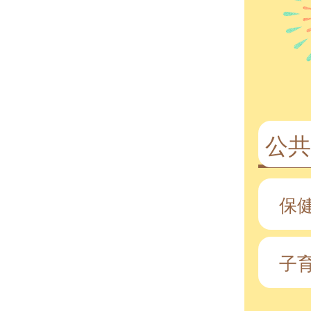
公共
保
子