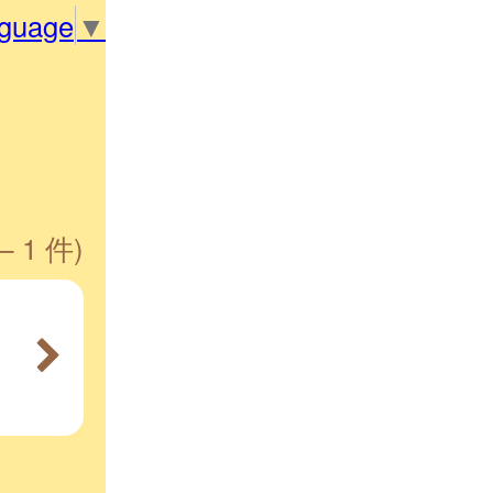
nguage
▼
— 1 件)