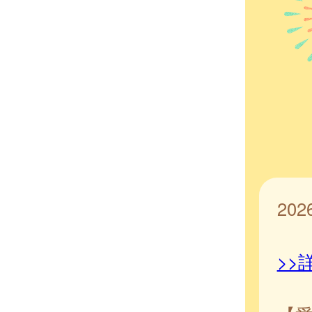
20
>>