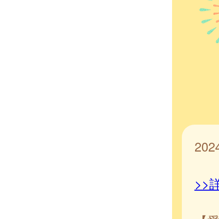
20
>>