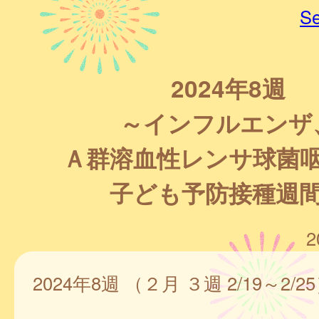
Se
2024年8週
～インフルエンザ
Ａ群溶血性レンサ球菌
子ども予防接種週
2
2024年8週 （２月 ３週 2/19～2/2