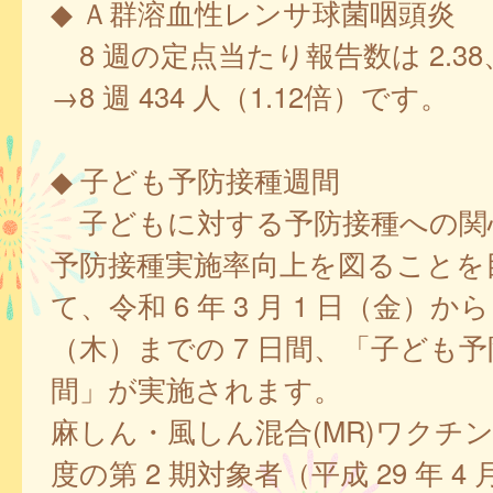
◆ Ａ群溶血性レンサ球菌咽頭炎
8 週の定点当たり報告数は 2.38、7
→8 週 434 人（1.12倍）です。
◆ 子ども予防接種週間
子どもに対する予防接種への関
予防接種実施率向上を図ることを
て、令和 6 年 3 月 1 日（金）から 3
（木）までの 7 日間、「子ども
間」が実施されます。
麻しん・風しん混合(MR)ワクチンの
度の第 2 期対象者（平成 29 年 4 