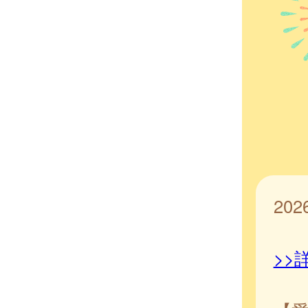
20
>>