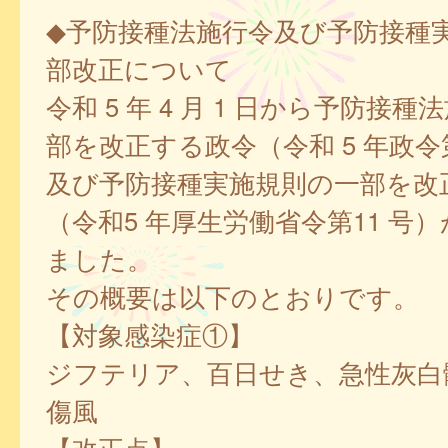
◆予防接種法施行令及び予防接種
部改正について
令和 5 年 4 月 1 日から予防接
部を改正する政令（令和 5 年政令第 
及び予防接種実施規則の一部を改
（令和5 年厚生労働省令第11 号
ました。
その概要は以下のとおりです。
【対象感染症①】
ジフテリア、百日せき、急性灰白
傷風