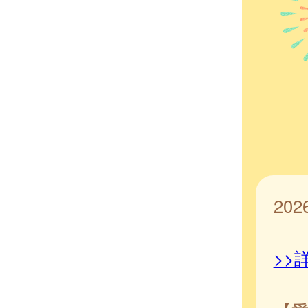
20
>>