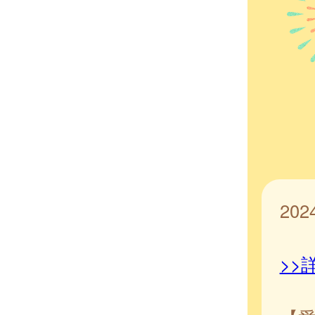
20
>>