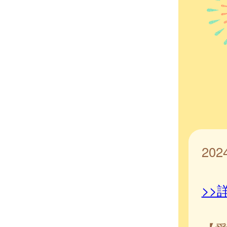
20
>>