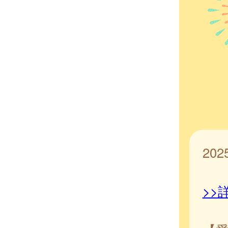
20
>>