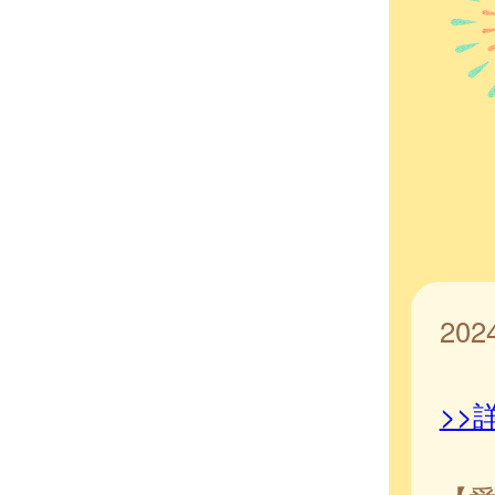
20
>>