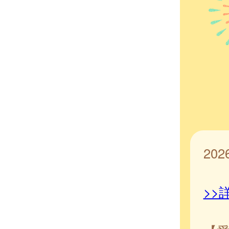
20
>>