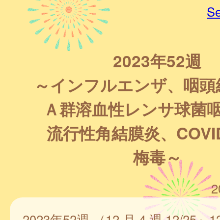
Se
2023年52週
～インフルエンザ、咽頭
Ａ群溶血性レンサ球菌
流行性角結膜炎、COVID
梅毒～
2
2023年52週 （12 月 4 週 12/25～1