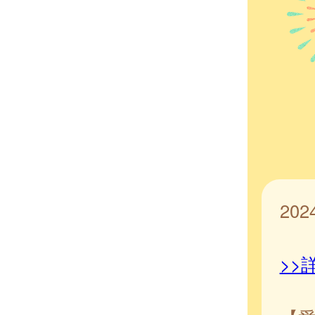
20
>>