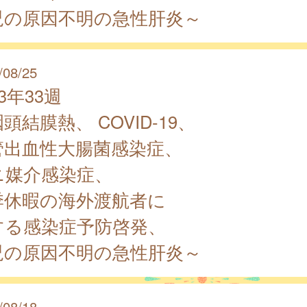
児の原因不明の急性肝炎～
/08/25
23年33週
頭結膜熱、 COVID-19、
管出血性大腸菌感染症、
ニ媒介感染症、
季休暇の海外渡航者に
する感染症予防啓発、
児の原因不明の急性肝炎～
/08/18