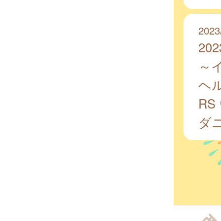
2023
20
～
ヘ
R
ダ