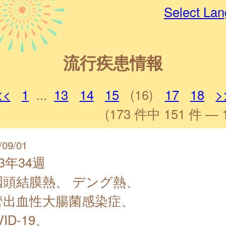
Select La
流行疾患情報
<<
1
...
13
14
15
(16)
17
18
>
(173 件中 151 件 — 
/09/01
23年34週
咽頭結膜熱、 デング熱、
管出血性大腸菌感染症、
VID-19、