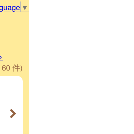
nguage
▼
>
160 件)