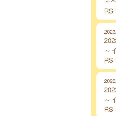
～
RS
2023
20
～
RS
2023
20
～
R