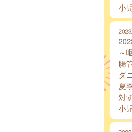
小
2023
20
～咽
腸
ダ
夏
対
小
2023