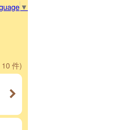
nguage
▼
 10 件)