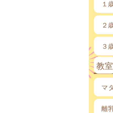
１
２
３
教室
マ
離