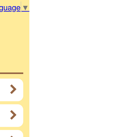
nguage
▼