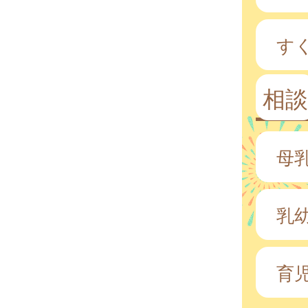
す
相談
母
乳
育