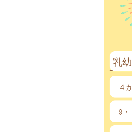
乳幼
４
9