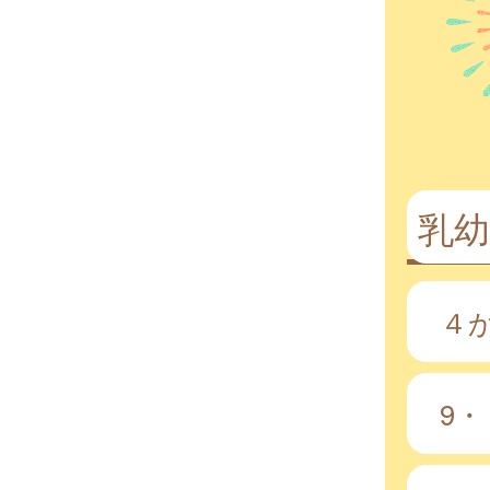
乳幼
４
9