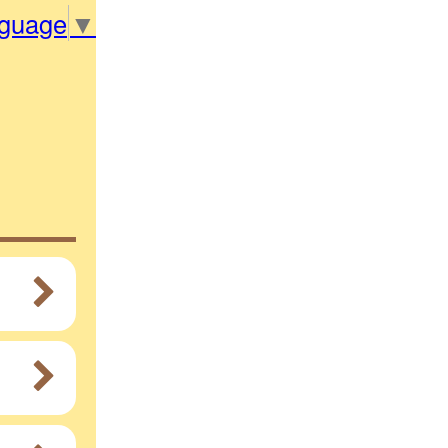
nguage
▼