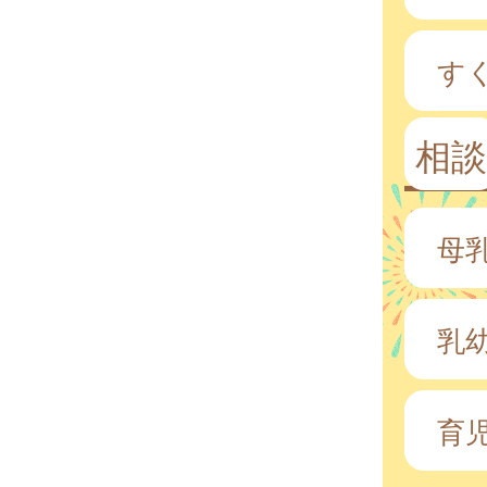
す
相談
母
乳
育