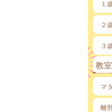
１
２
３
教室
マ
離