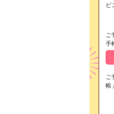
ビ
ご
手
ご
帳