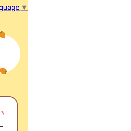
nguage
▼
い
ー