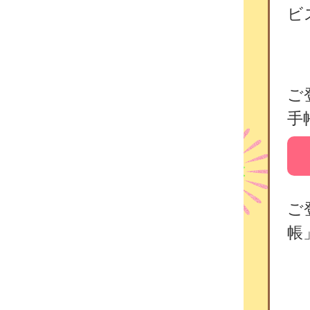
ビ
ご
手
ご
帳