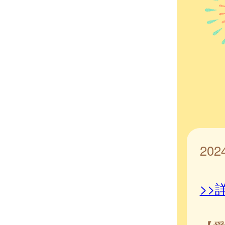
20
>>