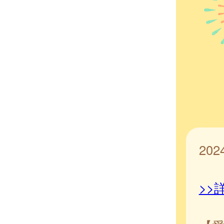
20
>>