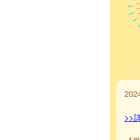
20
>>