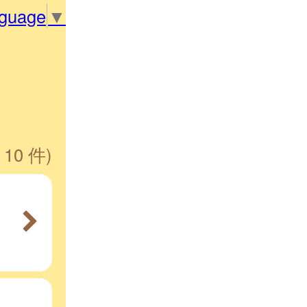
nguage
▼
 10 件)